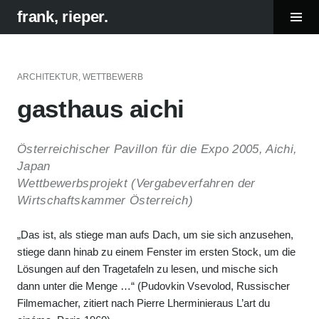
Tog
frank, rieper.
Sid
Skip
to
content
ARCHITEKTUR
,
WETTBEWERB
gasthaus aichi
Österreichischer Pavillon für die Expo 2005, Aichi,
Japan
Wettbewerbsprojekt (Vergabeverfahren der
Wirtschaftskammer Österreich)
„Das ist, als stiege man aufs Dach, um sie sich anzusehen,
stiege dann hinab zu einem Fenster im ersten Stock, um die
Lösungen auf den Tragetafeln zu lesen, und mische sich
dann unter die Menge …“ (Pudovkin Vsevolod, Russischer
Filmemacher, zitiert nach Pierre Lherminieraus L’art du