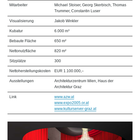
Mitarbeiter
Michael Stoiser, Georg Skerbisch, Thomas
Trummer, Constantin Luser
Visualisierung
Jakob Winkler
Kubatur
6.000 m³
Bebaute Fläche
650 m²
Nettonutzfläche
820 m²
Sitzplätze
300
Nettoherstellungskosten
EUR 1.100.000,–
Ausstellungen
Architekturzentrum Wien, Haus der
Architektur Graz
Link
www.azw.at
www.expo2005.or.at
www.kulturserver-graz.at