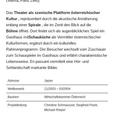
cinéma, Paris 1960)
Das
Theater als szenische Plattform österreichischer
Kultur
, repräsentiert durch die akustische Annäherung
entlang einer
Spirale
, die im Zenit den Blick auf die
Bühne
öffnet. Dort findet sich als augenblickliches Spiel ein
Gasthaus mit
Schauküche
als Vermittler österreichischer
Kulturformen, ergänzt durch ein kulturelles
Rahmenprogramm. Der Besucher wechselt vom Zuschauer
zum Schauspieler im Gasthaus und erfährt charakteristische
Lebensweise. En passant vermittelt eine Hör- und
Sehlandschaft markante Bilder.
Adresse
Japan
Wettbewerb
11/2003 – 03/2004
Bauherr
Wirtschaftskammer Österreich
Projektleitung
Christine Schmauszer, Siegfried Frank,
Michael Rieper