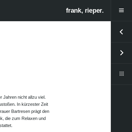
Togg
frank, rieper.
Side
Post
naviga
 Jahren nicht allzu viel.
stoßen. In kürzester Zeit
 rauer Bartresen prägt den
nk, die zum Relaxen und
tattet.