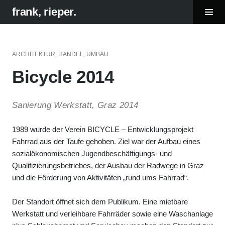
Tog
frank, rieper.
Sid
Skip
to
content
ARCHITEKTUR
,
HANDEL
,
UMBAU
Bicycle 2014
Sanierung Werkstatt, Graz 2014
1989 wurde der Verein BICYCLE – Entwicklungsprojekt
Fahrrad aus der Taufe gehoben. Ziel war der Aufbau eines
sozialökonomischen Jugendbeschäftigungs- und
Qualifizierungsbetriebes, der Ausbau der Radwege in Graz
und die Förderung von Aktivitäten „rund ums Fahrrad“.
Der Standort öffnet sich dem Publikum. Eine mietbare
Werkstatt und verleihbare Fahrräder sowie eine Waschanlage