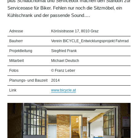
plus Schlauchomat und Servicebox machen den Standort zur
Serviceoase für Biker. Fehlen nur noch die Sitzmöbel, ein
Kühlschrank und der passende Sound….
Adresse
Körösistrasse 17, 8010 Graz
Bauherr
Verein BICYCLE_Entwicklungsprojekt Fahrrad
Projektleitung
Siegfried Frank
Mitarbeit
Michael Deutsch
Fotos
© Franz Leber
Planungs- und Bauzeit
2014
Link
www.bicycle.at